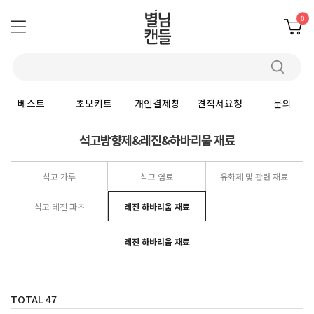
0
베스트
초보키트
개인결제창
견적서요청
문의
석고방향제&레진&하바리움 재료
석고 가루
석고 염료
유화제 및 관련 재료
석고 레진 파츠
레진 하바리움 재료
레진 하바리움 재료
TOTAL
47