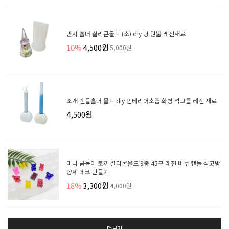
반지 홀더 실리콘몰드 (소) diy 링 원뿔 레진재료
10%
4,500원
5,000원
조개 캔들홀더 몰드 diy 인테리어소품 화병 석고틀 레진 재료
4,500원
미니 곰돌이 토끼 실리콘몰드 9종 45구 레진 비누 캔들 석고방
향제 데코 만들기
18%
3,300원
4,000원
더보기