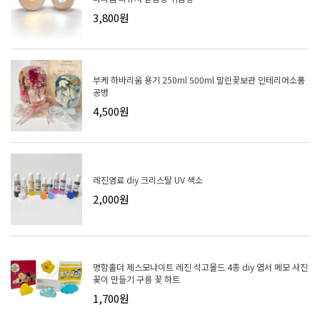
3,800원
부케 하바리움 용기 250ml 500ml 말린꽃보관 인테리어소품
공병
4,500원
레진염료 diy 크리스탈 UV 색소
2,000원
명함홀더 제스모나이트 레진 석고몰드 4종 diy 엽서 메모 사진
꽂이 만들기 구름 꽃 하트
1,700원