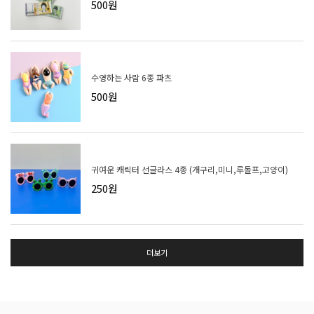
500원
수영하는 사람 6종 파츠
500원
귀여운 캐릭터 선글라스 4종 (개구리,미니,루돌프,고양이)
250원
더보기