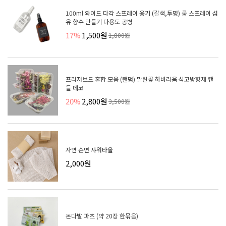
100ml 와이드 다각 스프레이 용기 (갈색,투명) 룸 스프레이 섬
유 향수 만들기 다용도 공병
17%
1,500원
1,800원
프리저브드 혼합 모음 (랜덤) 말린꽃 하바리움 석고방향제 캔
들 데코
20%
2,800원
3,500원
자연 순면 샤워타올
2,000원
돈다발 파츠 (약 20장 한묶음)