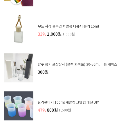
우드 사각 불투명 차량용 디퓨저 용기 15ml
33%
1,000원
1,500원
향수 용기 포장상자 (블랙,화이트) 30-50ml 퍼퓸 케이스
300원
실리콘비커 100ml 계량컵 교반컵 레진 DIY
47%
800원
1,500원