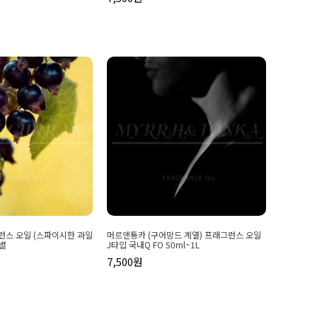
스 오일 (스파이시한 과일
머르앤통카 (구어망드 계열) 프래그런스 오일
량별
J타입 국내Q FO 50ml~1L
7,500원