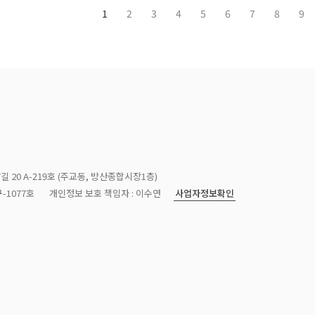
1
2
3
4
5
6
7
8
9
길 20 A-219호 (주교동, 방산종합시장1층)
사업자정보확인
-1077호
개인정보 보호 책임자 : 이수연